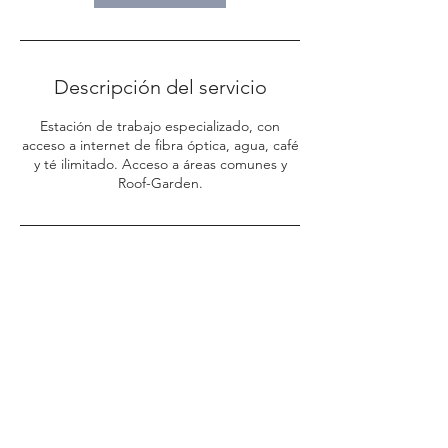
Descripción del servicio
Estación de trabajo especializado, con
acceso a internet de fibra óptica, agua, café
y té ilimitado. Acceso a áreas comunes y
Roof-Garden.
Datos de contacto
Pájaro de Fuego, Playa Azul Salagua,
Manzanillo, Colima, Mexico