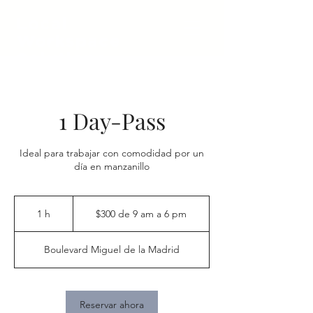
Local
Workspace
Solutions
1 Day-Pass
Ideal para trabajar con comodidad por un
día en manzanillo
$300
de
1 h
1
$300 de 9 am a 6 pm
9
am
a
6
pm
Boulevard Miguel de la Madrid
Reservar ahora