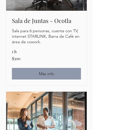
Sala de Juntas - Ocotla
Sala para 6 personas, cuenta con TV,
internet STARLINK, Barra de Café en
área de cowork.
1 h
300
$300
pesos
mexicanos
Más info