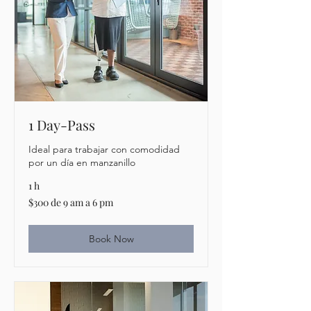
1 Day-Pass
Ideal para trabajar con comodidad
por un día en manzanillo
1 h
$300
$300 de 9 am a 6 pm
de
9
am
a
6
Book Now
pm