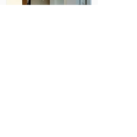
Reserva de mesas de
coworking
1 h
Book Now
Explorar planes